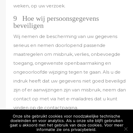
weken, op uw verzoek.
9 Hoe wij persoonsgegevens
beveiligen
Wij nemen de bescherming van uw gegevens
serieus en nemen doorlopend passende
maatregelen om misbruik, verlies, onbevoegde
toegang, ongewenste openbaarmaking en
ongeoorloofde wijziging tegen te gaan. Als u de
indruk heeft dat uw gegevens niet goed beveiligd
zijn of er aanwijzingen zijn van misbruik, neem dan
contact op met via het e-mailadres dat u kunt
vinden op de contactpagina.
Onze site gebruikt cookies voor noodzakelijke technische
doeleinden en voor analytics. Als u onze site blijft gebruiken
gaat u akkoord met het gebruik van deze cookies. Voor meer
informatie zie ons privacybeleid.