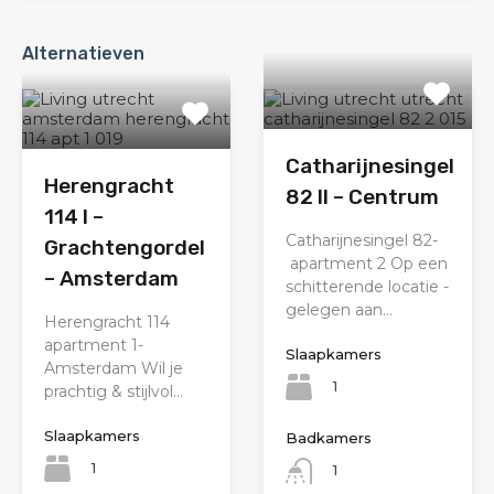
Alternatieven
Catharijnesingel
Herengracht
82 II – Centrum
114 I –
Catharijnesingel 82-
Grachtengordel
apartment 2 Op een
– Amsterdam
schitterende locatie -
gelegen aan…
Herengracht 114
apartment 1-
Slaapkamers
Amsterdam Wil je
1
prachtig & stijlvol…
Slaapkamers
Badkamers
1
1