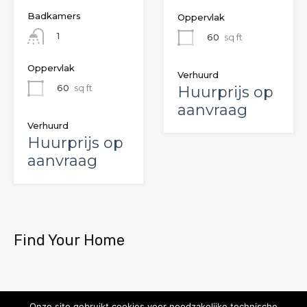
Badkamers
Oppervlak
1
60
sq ft
Oppervlak
Verhuurd
60
sq ft
Huurprijs op
aanvraag
Verhuurd
Huurprijs op
aanvraag
Find Your Home
Advance Search is already enabled in the header.
Onze site gebruikt cookies voor noodzakelijke technische