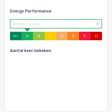
Energy Performance
ENERGY CLASS:
A
A+
A
B
C
D
E
F
G
Aantal keer bekeken